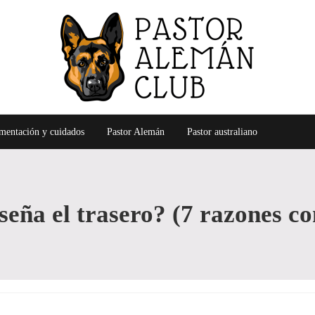
Alimentación, cuidados, entrenamiento y más, del pastor al
Pastor Alemán Club
mentación y cuidados
Pastor Alemán
Pastor australiano
seña el trasero? (7 razones c