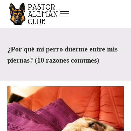
Saltar al contenido principal
Skip to after header navigation
Skip to site footer
Menu
Pastor Alemán Club
Alimentación, cuidados, entrenamiento y más, del pastor alemán y otros pe
¿Por qué mi perro duerme entre mis
piernas? (10 razones comunes)