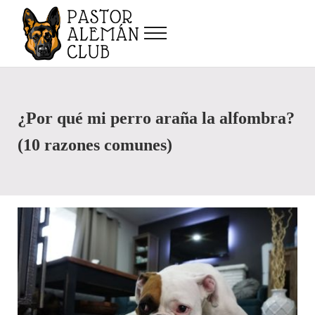
Saltar al contenido principal
Skip to after header navigation
Skip to site footer
Menu
Pastor Alemán Club
Alimentación, cuidados, entrenamiento y más, del pastor alemán y otros pe
¿Por qué mi perro araña la alfombra?
(10 razones comunes)