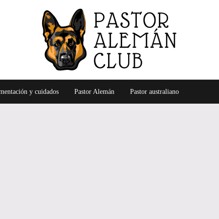
Alimentación, cuidados, entrenamiento y más, del pastor al
Pastor Alemán Club
mentación y cuidados
Pastor Alemán
Pastor australiano