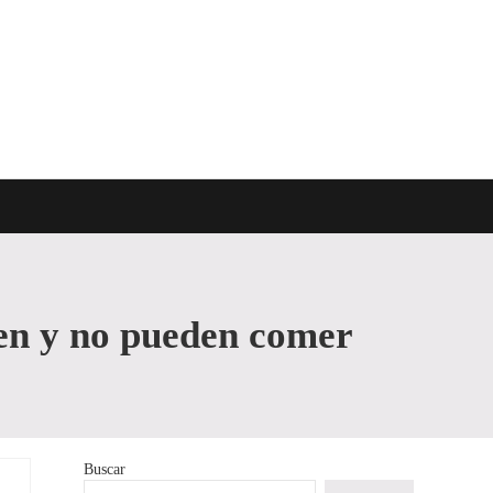
emán y otros perros
en y no pueden comer
Buscar
Sidebar