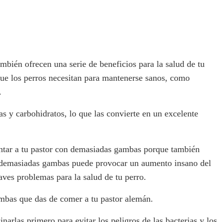
mbién ofrecen una serie de beneficios para la salud de tu
que los perros necesitan para mantenerse sanos, como
.
s y carbohidratos, lo que las convierte en un excelente
ntar a tu pastor con demasiadas gambas porque también
r demasiadas gambas puede provocar un aumento insano del
aves problemas para la salud de tu perro.
ambas que das de comer a tu pastor alemán.
arlas primero para evitar los peligros de las bacterias y los