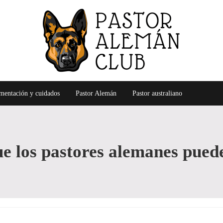
Alimentación, cuidados, entrenamiento y más, del pastor al
Pastor Alemán Club
mentación y cuidados
Pastor Alemán
Pastor australiano
e los pastores alemanes pued